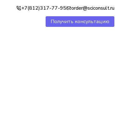
+7(812)317-77-95
order@sciconsult.ru
Получить консультацию
1000+
Научных работ за 2024 год
700+
Довольных клиентов