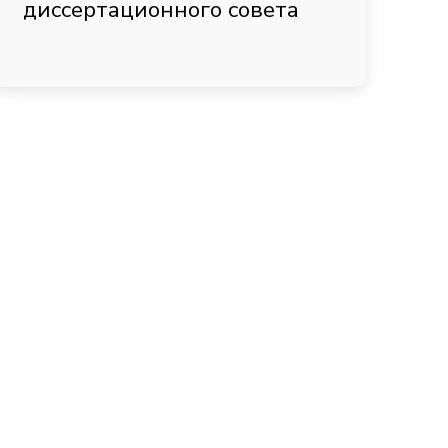
диссертационного совета
я индивидуально
с гарантией до