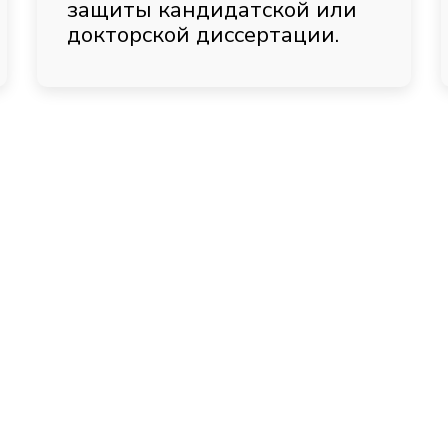
защиты кандидатской или
докторской диссертации.
висы
Наш сервис
 готовых работ
Каждая работа пишетс
с нуля
говора и гарантий
Официальный договор 
защиты