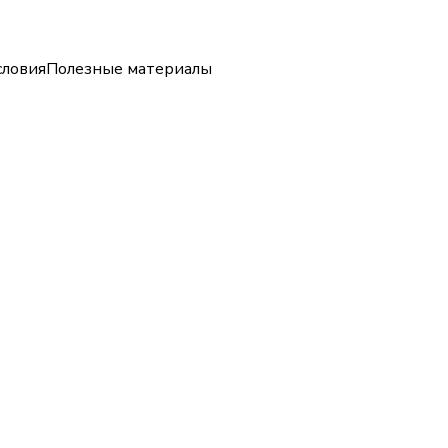
словия
Полезные материалы
ИСАНИЕ
А ЗАКАЗ
кандидатских
сти. Наш сайт
чных исследований
, помогаем с
работы по ГОСТу.