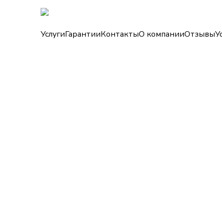
Услуги
Гарантии
Контакты
О компании
Отзывы
У
ПОМОЩЬ И НАП
КАНДИДАТСКОЙ
ДИССЕРТАЦИИ Н
Предоставляем услуги по написанию 
диссертационных работ любой сложно
специализируется на выполнении нау
уже 16 лет. Беремся за срочные заказы
подбором источников и оформлением 